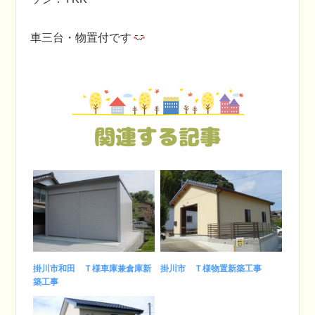
車三台・物置付です
関連する記事
掛川市和田 Ｔ様車庫兼倉庫新
掛川市 Ｔ様物置新築工事
築工事