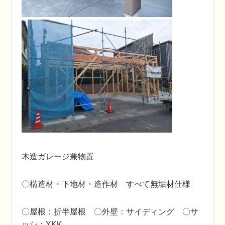
木造ガレージ兼物置
〇構造材・下地材・造作材 すべて無垢材仕様
〇屋根：折半屋根 〇外壁：サイディング 〇サ
ッシ：YKK