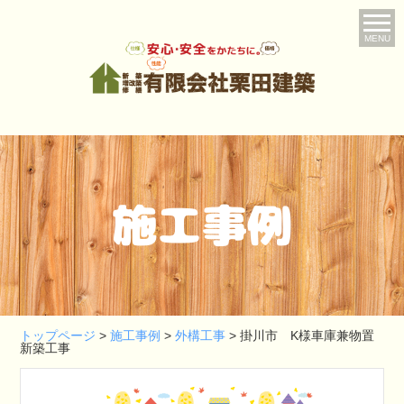
MENU
施工事例
トップページ
>
施工事例
>
外構工事
>
掛川市 K様車庫兼物置
新築工事