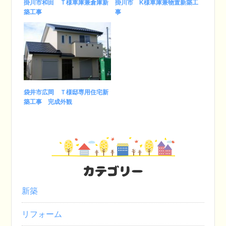
掛川市和田 Ｔ様車庫兼倉庫新
掛川市 K様車庫兼物置新築工
築工事
事
袋井市広岡 Ｔ様邸専用住宅新
築工事 完成外観
カテゴリー
新築
リフォーム