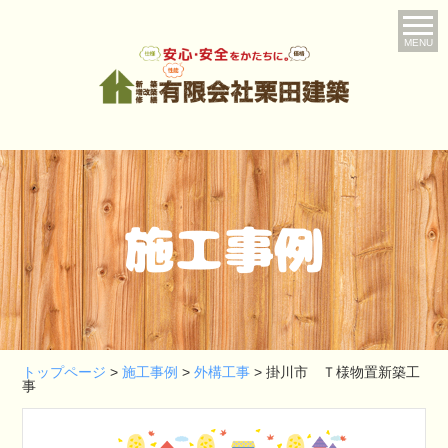
MENU
施工事例
トップページ
>
施工事例
>
外構工事
>
掛川市 Ｔ様物置新築工
事