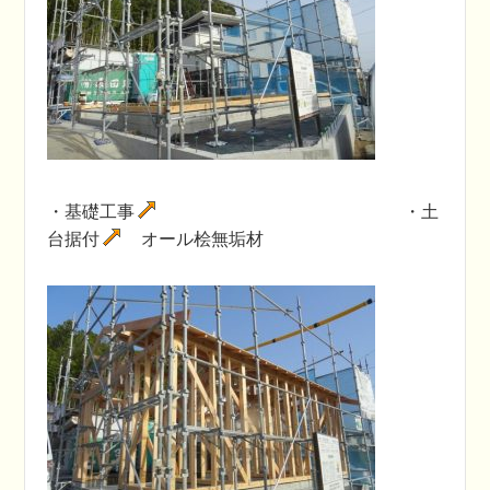
・基礎工事
・土
台据付
オール桧無垢材