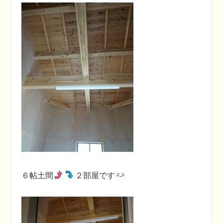
６帖土間
２部屋です