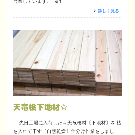
営業しています。 &n
詳しく見る
天竜桧下地材☆
先日工場に入荷した→天竜桧材〔下地材〕を 桟
を入れて干す〔自然乾燥〕仕分け作業をしまし