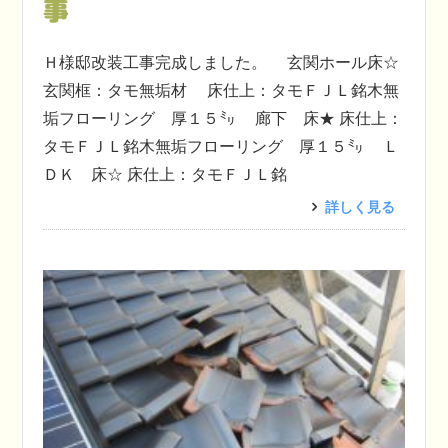
事
Ｈ様邸改装工事完成しました。 玄関ホール床☆
玄関框：タモ無垢材 床仕上：タモＦＪＬ銘木無
垢フローリング 厚１５㍉ 廊下 床★ 床仕上：
タモＦＪＬ銘木無垢フローリング 厚１５㍉ Ｌ
ＤＫ 床☆ 床仕上：タモＦＪＬ銘
詳しく見る