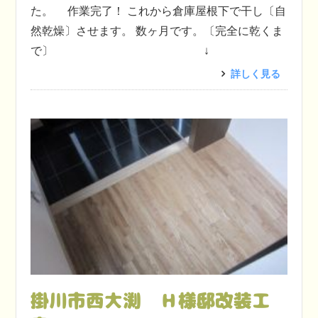
た。 作業完了！ これから倉庫屋根下で干し〔自
然乾燥〕させます。 数ヶ月です。〔完全に乾くま
で〕 ↓
詳しく見る
掛川市西大渕 Ｈ様邸改装工