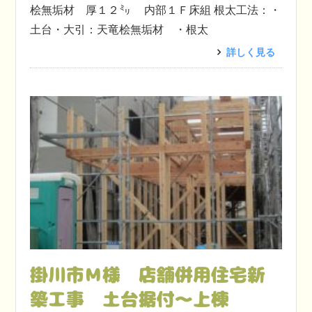
桧無垢材 厚１２㍉ 内部１Ｆ床組 根太工法：・
土台・大引：天竜桧無垢材 ・根太
詳しく見る
掛川市Ｍ様 店舗併用住宅新
築工事 土台据付～上棟