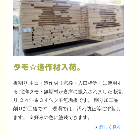
タモ☆造作材入荷。
板割り 本日・造作材〔窓枠・入口枠等〕に使用す
る 北洋タモ・無垢材が倉庫に搬入されました 板割
り ２４㍉＆３４㍉タモ無垢板です。 削り加工品
削り加工後です。現場では、汚れ防止等に塗装し
ます。 ※好みの色に塗装できます。
詳しく見る