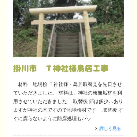
掛川市 Ｔ神社様鳥居工事
材料 地場桧 Ｔ神社様・鳥居取替えを先日させ
ていただきました。 材料は、神社の桧無垢材を利
用させていただきました 取替後 節は多少…あり
ますが神社の木ですので地場桧材です 取替後 す
ぐに腐らないように防腐処理もバッ
詳しく見る