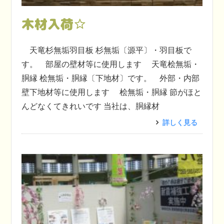
木材入荷☆
天竜杉無垢羽目板 杉無垢〔源平〕・羽目板で
す。 部屋の壁材等に使用します 天竜桧無垢・
胴縁 桧無垢・胴縁〔下地材〕です。 外部・内部
壁下地材等に使用します 桧無垢・胴縁 節がほと
んどなくてきれいです 当社は、胴縁材
詳しく見る