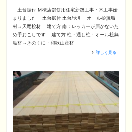
土台据付 Ｍ様店舗併用住宅新築工事・木工事始
まりました 土台据付 土台/大引 オール桧無垢
材→天竜桧材 建て方 南：レッカーが届かないた
め手おこしです 建て方 柱・通し柱：オール桧無
垢材→きのくに・和歌山産材
詳しく見る