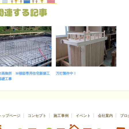
関連する記事
市高御所 Ｍ様邸専用住宅新築工
万灯製作中！
基礎工事
トップページ
コンセプト
施工事例
イベント
会社案内
ブロ