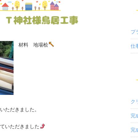
 Ｔ神社様鳥居工事
プ
材料 地場桧
仕
ク
いただきました。
完
ていただきました
完