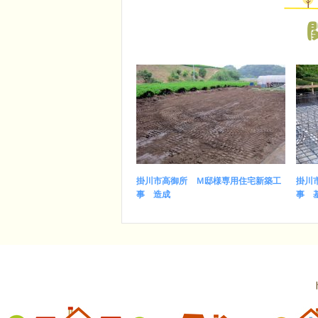
掛川市高御所 Ｍ邸様専用住宅新築工
掛川
事 造成
事 