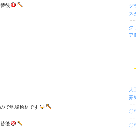
替後
グ
ス
ク
ア
大
募
ので地場桧材です
〇
替後
〇