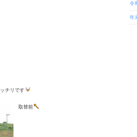
令
年
ッチリです
取替前