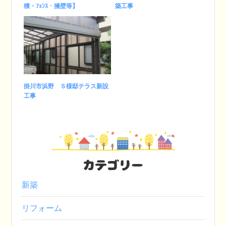
積・ﾌｪﾝｽ・擁壁等】
築工事
掛川市浜野 Ｓ様邸テラス新設
工事
カテゴリー
新築
リフォーム