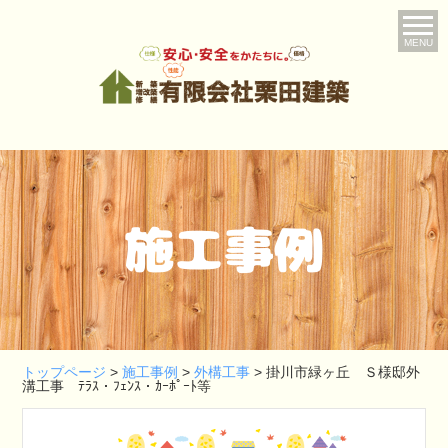
MENU
施工事例
トップページ
>
施工事例
>
外構工事
>
掛川市緑ヶ丘 Ｓ様邸外
溝工事 ﾃﾗｽ・ﾌｪﾝｽ・ｶｰﾎﾟｰﾄ等