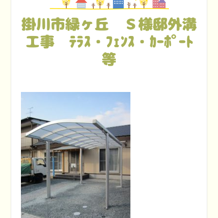
掛川市緑ヶ丘 Ｓ様邸外溝
工事 ﾃﾗｽ・ﾌｪﾝｽ・ｶｰﾎﾟｰﾄ
等