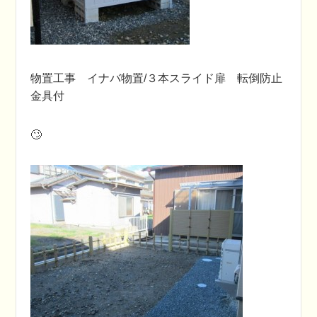
物置工事 イナバ物置/３本スライド扉 転倒防止
金具付
🙄