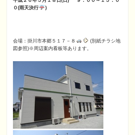
平成２６年５月１８日(日) ９：００～１５：０
０(雨天決行
)
会場：掛川市本郷５１７－８
(別紙チラシ地
図参照)※周辺案内看板等あります。