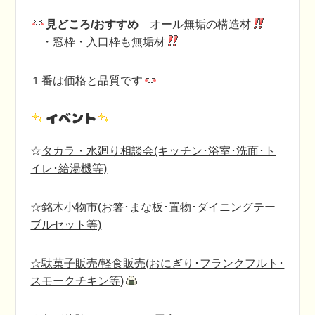
見どころ/おすすめ
オール無垢の構造材
・窓枠・入口枠も無垢材
１番は価格と品質です
イベント
☆
タカラ・水廻り相談会(キッチン･浴室･洗面･ト
イレ･給湯機等)
☆銘木小物市(お箸･まな板･置物･ダイニングテー
ブルセット等)
☆駄菓子販売/軽食販売
(
おにぎり･フランクフルト･
スモークチキン等)