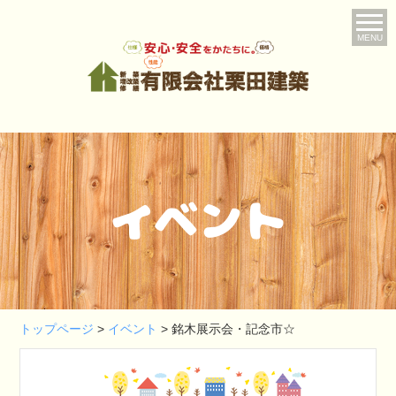
MENU
イベント
トップページ
>
イベント
>
銘木展示会・記念市☆