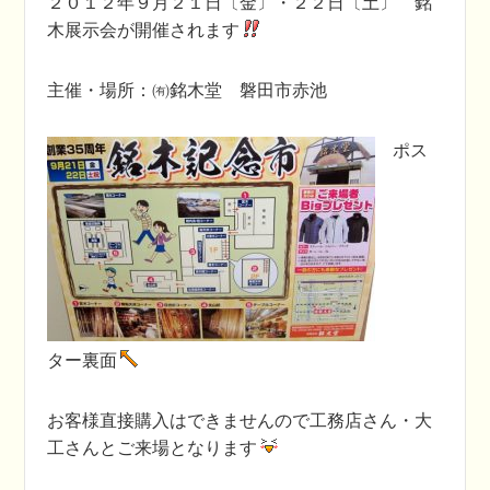
２０１２年９月２１日〔金〕・２２日〔土〕 銘
木展示会が開催されます
主催・場所：㈲銘木堂 磐田市赤池
ポス
ター裏面
お客様直接購入はできませんので工務店さん・大
工さんとご来場となります