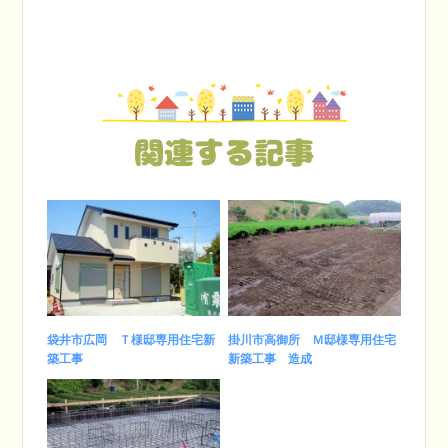
関連する記事
袋井市広岡 Ｔ様邸専用住宅新
掛川市高御所 Ｍ邸様専用住宅
築工事
新築工事 造成