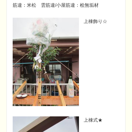
筋違：米松 雲筋違/小屋筋違：桧無垢材
上棟飾り☆
上棟式★