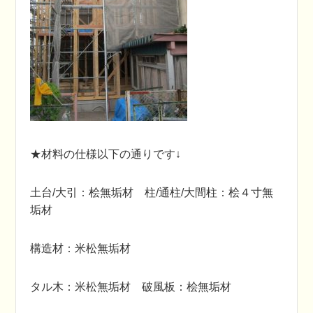
★材料の仕様以下の通りです↓
土台/大引：桧無垢材 柱/通柱/大間柱：桧４寸無
垢材
構造材：米松無垢材
タル木：米松無垢材 破風板：桧無垢材