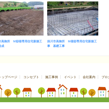
市高御所 Ｍ邸様専用住宅新築工
掛川市高御所 Ｍ様邸専用住宅新築工
造成
事 基礎工事
トップページ
コンセプト
施工事例
イベント
会社案内
ブロ