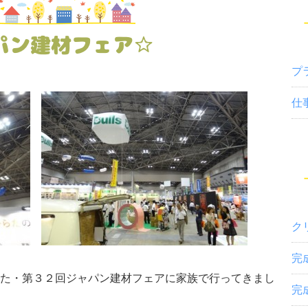
パン建材フェア☆
プ
仕
ク
完
た・第３２回ジャパン建材フェアに家族で行ってきまし
完