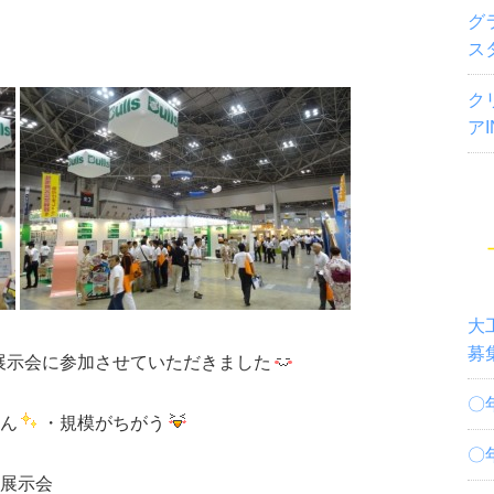
グ
ス
ク
ア
大
募
展示会に参加させていただきました
〇
ん
・規模がちがう
〇
展示会