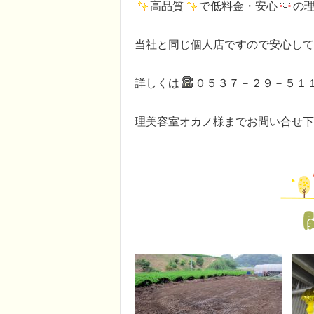
高品質
で低料金・安心
の
当社と同じ個人店ですので安心して
詳しくは
０５３７－２９－５
理美容室オカノ様までお問い合せ下