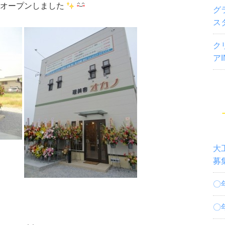
オープンしました
グ
ス
ク
ア
大
募
〇
〇