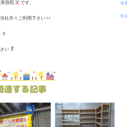
理美容院
です。
令
年
当社共々ご利用下さい
１１５
さい
関連する記事