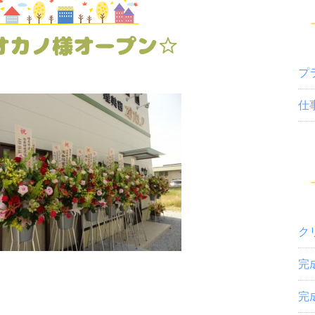
オカノ様オープン☆
プ
仕
ク
完
完