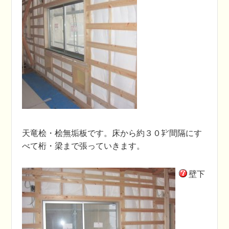
天竜桧・桧無垢板です。床から約３０㌢間隔にす
べて桁・梁まで張っていきます。
壁下