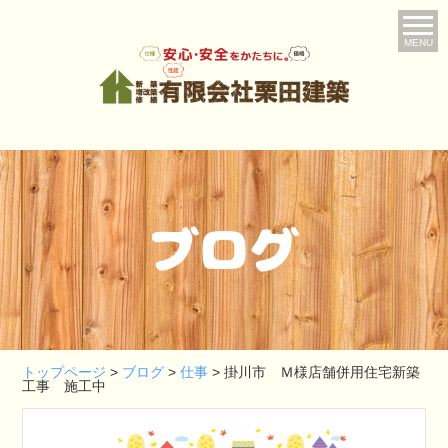
MENU
ブログ
トップページ
>
ブログ
>
仕事
>
掛川市 Ｍ様店舗併用住宅新築
工事 施工中